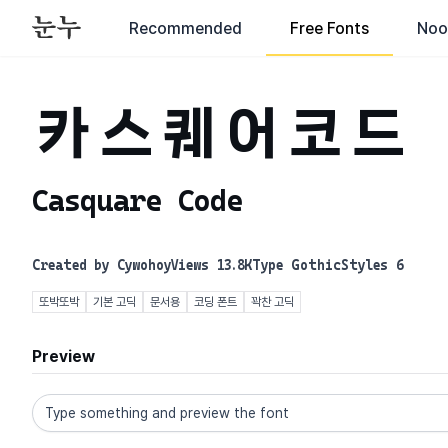
Recommended
Free Fonts
Noo
카스퀘어코드
Casquare Code
Created by
Cywohoy
Views
13.8K
Type
Gothic
Styles
6
또박또박
기본 고딕
문서용
코딩 폰트
꽉찬 고딕
Preview