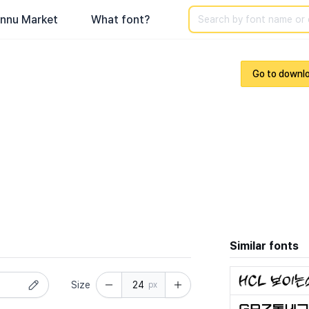
Search
nnu Market
What font?
Go to downl
Similar fonts
Size
px