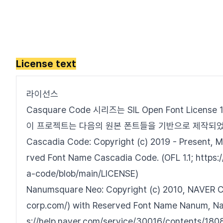
License text
라이선스
Casquare Code 시리즈는 SIL Open Font Licens
이 프로젝트는 다음의 원본 폰트들을 기반으로 제작되
Cascadia Code: Copyright (c) 2019 - Present, M
rved Font Name Cascadia Code. (OFL 1.1; https:
a-code/blob/main/LICENSE)
Nanumsquare Neo: Copyright (c) 2010, NAVER C
corp.com/) with Reserved Font Name Nanum, Na
s://help.naver.com/service/30016/contents/180