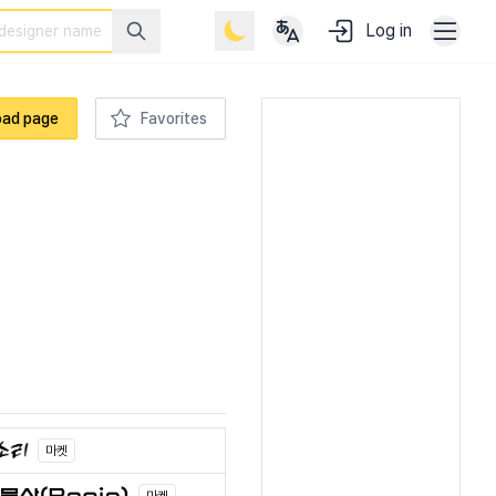
Log in
oad page
Favorites
마켓