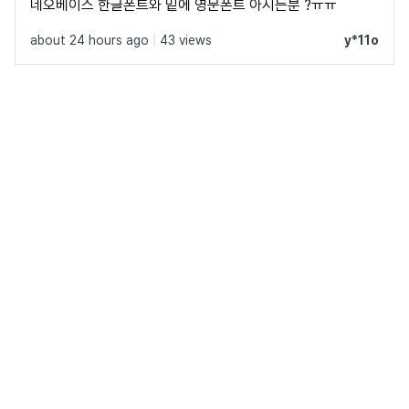
네오베이스 한글폰트와 밑에 영문폰트 아시는분 ?ㅠㅠ
about 24 hours ago
|
43 views
y*11o