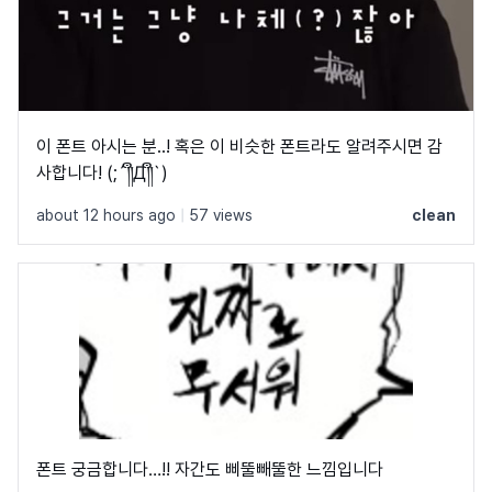
이 폰트 아시는 분..! 혹은 이 비슷한 폰트라도 알려주시면 감
사합니다! (;´༎ຶД༎ຶ`)
about 12 hours ago
|
57 views
clean
폰트 궁금합니다…!! 자간도 삐뚤빼뚤한 느낌입니다