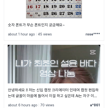
숫자 폰트가 무슨 폰트인지 궁금해요~
about 1 hour ago
|
45 views
rose****
안녕하세요 !! 저는 신입 캡컷 크리에이터 인데여 캡컷 편집하
는데 글꼴이 마음에 들어서 이걸 하고 싶은데 Ai는 자구 이상
한 글꼴만 알려줘서 물어봐요 ㅠㅜ 제발 빨리 알려주세요 .. 저
about 6 hours ago
|
70 views
a*861
이 글꼴 가지고싶어요 ㅠ ㅂ ㅠ