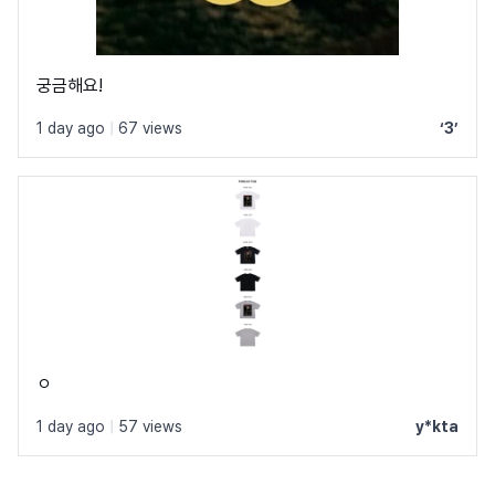
궁금해요!
1 day ago
|
67 views
‘3’
ㅇ
1 day ago
|
57 views
y*kta