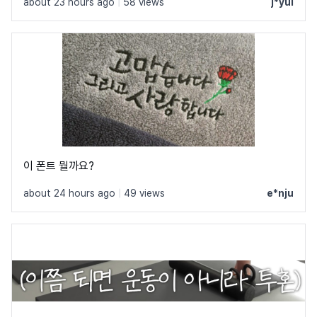
about 23 hours ago
|
58 views
j*yul
이 폰트 뭘까요?
about 24 hours ago
|
49 views
e*nju