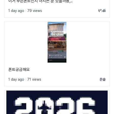
이거 무슨폰트인지 아시는 분 있을까용,..
1 day ago
|
79 views
t*.di
폰트궁금해요
1 day ago
|
71 views
은슬