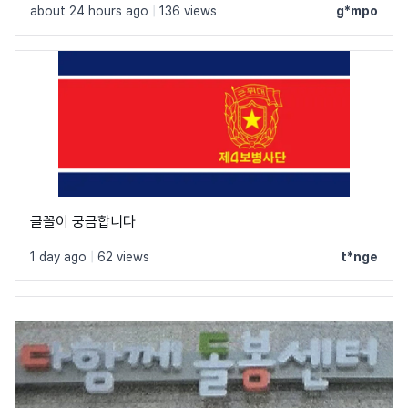
about 24 hours ago
|
136 views
g*mpo
글꼴이 궁금합니다
1 day ago
|
62 views
t*nge