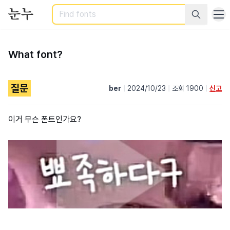
Search
What font?
질문
ber
|
2024/10/23
|
조회 1900
|
신고
이거 무슨 폰트인가요?