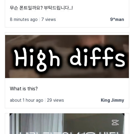
무슨 폰트일까요? 부탁드립니다..!
8 minutes ago
|
7 views
9*man
What is this?
about 1 hour ago
|
29 views
King Jimmy