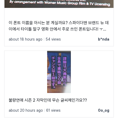
이 폰트 이름을 아시는 분 계실까요? 스파이더맨 브랜드 뉴 데
이에서 타이틀 말구 영화 안에서 주로 쓰인 폰트입니다! ㅜㅜ
크레딧이랑 지역 이름 자막에 쓰였었어요! C, Q가 정원에 가
about 18 hours ago
|
54 views
b*nda
깝고 t가 유독 가로가 짧아서 예쁘더라구요
불량연애 시즌 2 자막인데 무슨 글씨체인가요??
about 20 hours ago
|
61 views
0o_og