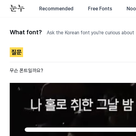
Recommended
Free Fonts
Noo
What font?
Ask the Korean font you're curious about
질문
무슨 폰트일까요?