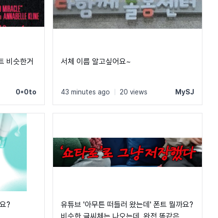
트 비슷한거
서체 이름 알고싶어요~
0*0to
43 minutes ago
|
20 views
MySJ
요?
유튜브 '아무튼 떠들러 왔는데' 폰트 뭘까요?
비슷한 글씨체는 나오는데, 완전 똑같은 폰