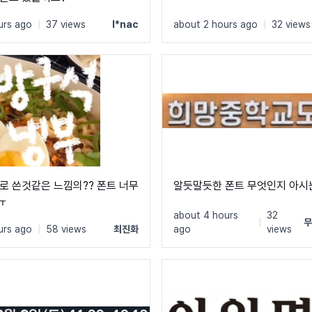
urs ago
|
37 views
l*nac
about 2 hours ago
|
32 views
로 쓴것같은 느낌의?? 폰트 너무
알듯말듯한 폰트 무엇인지 아시
ㅠ
about 4 hours
32
|
무
urs ago
|
58 views
최진화
ago
views