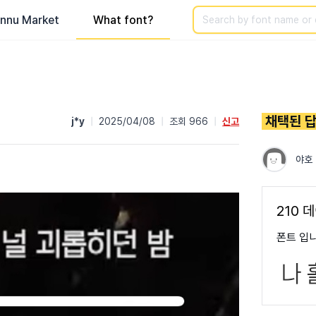
Search
nnu Market
What font?
채택된 
j*y
|
2025/04/08
|
조회 966
|
신고
야호
210 
폰트 입니