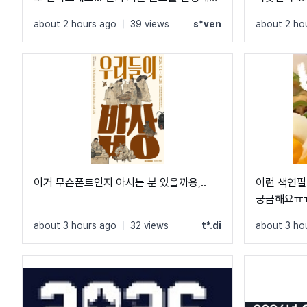
사용한 것 같기도 한데!! 고수분들 부탁드립
about 2 hours ago
|
39 views
s*ven
about 2 ho
니다!
이거 무슨폰트인지 아시는 분 있을까용,..
이런 색연필
궁금해요ㅠ
about 3 hours ago
|
32 views
t*.di
about 3 ho