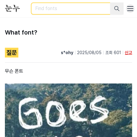
Search
What font?
질문
s*ohy
|
2025/08/05
|
조회 601
|
신고
무슨 폰트