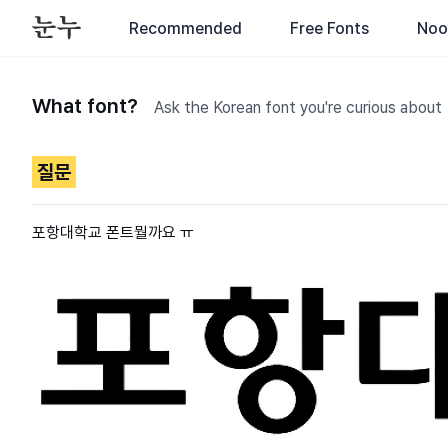
Recommended
Free Fonts
Noo
What font?
Ask the Korean font you're curious about
질문
포항대학교 폰트뭘까요 ㅠ