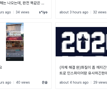
체는 나오는데, 완전 똑같은 폰
겠네요 ㅠㅠ
urs ago
|
34 views
s*iyo
about 3 hours ago
|
32 views
요
(자체 해결 완)화질이 좀 깨지긴
트로 인스파이어랑 유사하긴한데
는 분 계실까요?
urs ago
|
40 views
은슬
about 4 hours ago
|
29 views