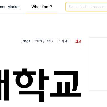
Search
nnu Market
What font?
j*ngs
|
2026/04/17
|
조회 413
|
신고