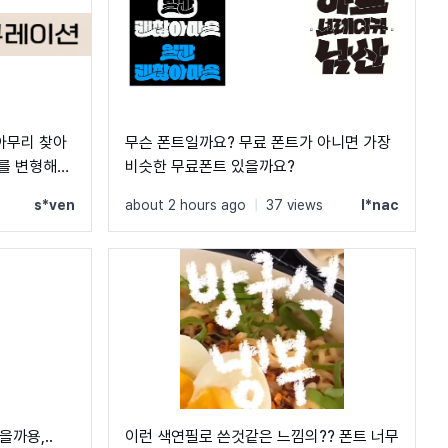
 아무리 찾아
무슨 폰트일까요? 무료 폰트가 아니면 가장
트를 변형해서
비슷한 무료폰트 있을까요?
분들 부탁드립
s*ven
about 2 hours ago
|
37 views
l*nac
까용,..
이런 색연필로 쓴것같은 느낌의?? 폰트 너무