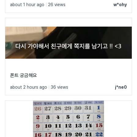
about 1 hour ago
|
26 views
w*ohy
폰트 궁금해요
about 2 hours ago
|
36 views
j*ne0