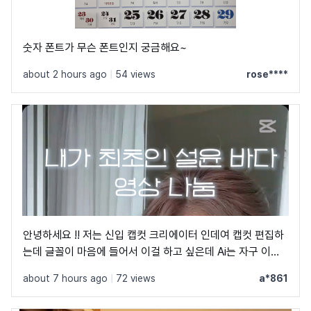
숫자 폰트가 무슨 폰트인지 궁금해요~
about 2 hours ago
|
54 views
rose****
안녕하세요 !! 저는 신입 캡컷 크리에이터 인데여 캡컷 편집하
는데 글꼴이 마음에 들어서 이걸 하고 싶은데 Ai는 자구 이상
한 글꼴만 알려줘서 물어봐요 ㅠㅜ 제발 빨리 알려주세요 .. 저
about 7 hours ago
|
72 views
a*861
이 글꼴 가지고싶어요 ㅠ ㅂ ㅠ