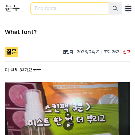
Search
What font?
질문
권민지
|
2026/04/21
|
조회 263
|
신고
이 글씨 뭔가요ㅜㅜ