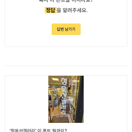
정답
을 알려주세요.
답변 남기기
'청옥션갤러리' 이 폰트 뭘까요?