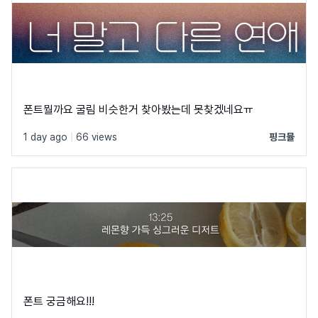
폰트뭘까요 굴림 비슷한거 찾아봤는데 못찾겠네요ㅠ
1 day ago
|
66 views
핑크뮬
폰트 궁금해요!!!