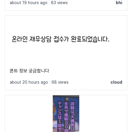
about 19 hours ago
|
83 views
bhi
폰트 정보 궁금함니다
about 20 hours ago
|
68 views
cloud