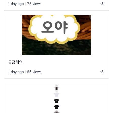
1 day ago
|
75 views
‘3’
궁금해요!
1 day ago
|
65 views
‘3’