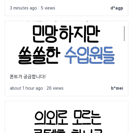
다!
3 minutes ago
|
5 views
d*agp
폰트가 궁금합니다!
about 1 hour ago
|
26 views
b*mei