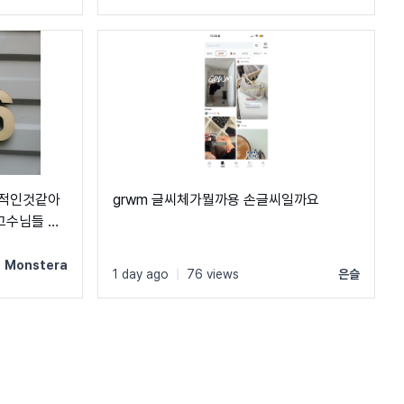
보편적인것같아
grwm 글씨체가뭘까용 손글씨일까요
.고수님들 도
Monstera
1 day ago
|
76 views
은슬