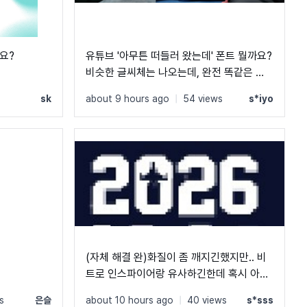
요?
유튜브 '아무튼 떠들러 왔는데' 폰트 뭘까요?
비슷한 글씨체는 나오는데, 완전 똑같은 폰
트는 못 찾겠네요 ㅠㅠ
s
sk
about 9 hours ago
|
54 views
s*iyo
(자체 해결 완)화질이 좀 깨지긴했지만.. 비
트로 인스파이어랑 유사하긴한데 혹시 아시
는 분 계실까요?
s
은슬
about 10 hours ago
|
40 views
s*sss