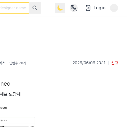
Log in
이스
﹒
2026/06/06 23:11
|
신고
답변수 70개
ined
니세프 도담체