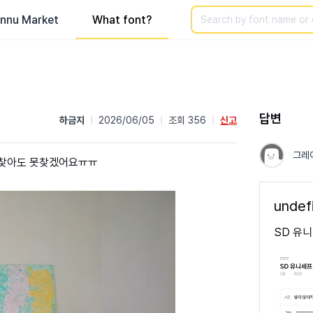
Search
nnu Market
What font?
답변
하금지
|
2026/06/05
|
조회 356
|
신고
그레
리 찾아도 못찾겠어요ㅠㅠ
undef
SD 유