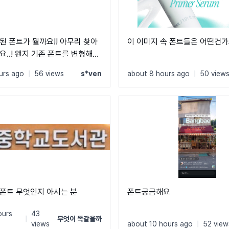
된 폰트가 뭘까요!! 아무리 찾아
이 이미지 속 폰트들은 어떤건가
요..! 왠지 기존 폰트를 변형해서
같기도 한데!! 고수분들 부탁드립
urs ago
|
56 views
s*ven
about 8 hours ago
|
50 view
폰트 무엇인지 아시는 분
폰트궁금해요
ours
43
|
무엇이 똑같을까
views
about 10 hours ago
|
52 view