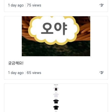
1 day ago
|
75 views
‘3’
궁금해요!
1 day ago
|
65 views
‘3’