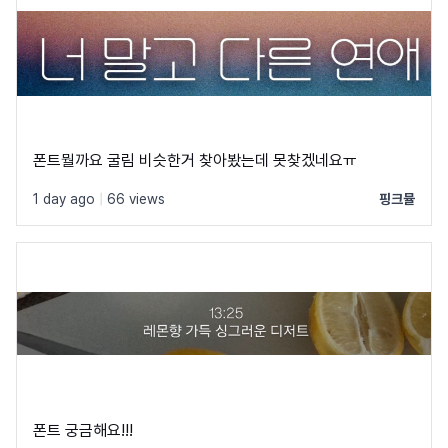
폰트뭘까요 굴림 비슷한거 찾아봤는데 못찾겠네요ㅠ
1 day ago
|
66 views
핑크뮬
폰트 궁금해요!!!