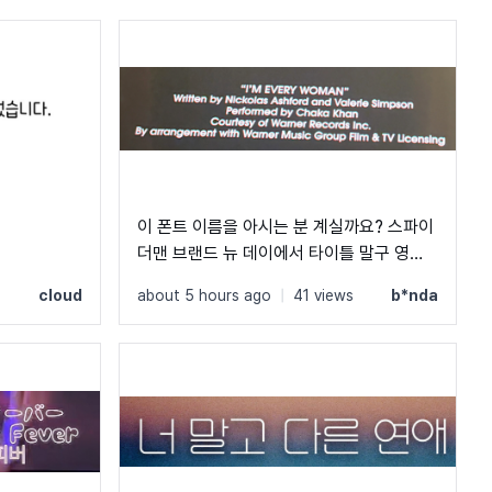
이 폰트 이름을 아시는 분 계실까요? 스파이
더맨 브랜드 뉴 데이에서 타이틀 말구 영화
안에서 주로 쓰인 폰트입니다! ㅜㅜ 크레딧
s
cloud
about 5 hours ago
|
41 views
b*nda
이랑 지역 이름 자막에 쓰였었어요! C, Q가
정원에 가깝고 t가 유독 가로가 짧아서 예쁘
더라구요