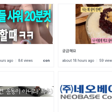
궁금해요
ours ago
|
84 views
con
about 18 hours ago
|
59 view