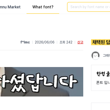
Search
nnu Market
What font?
채택된 
f*lmc
|
2026/06/06
|
조회 242
|
신고
그레
폰트 입니