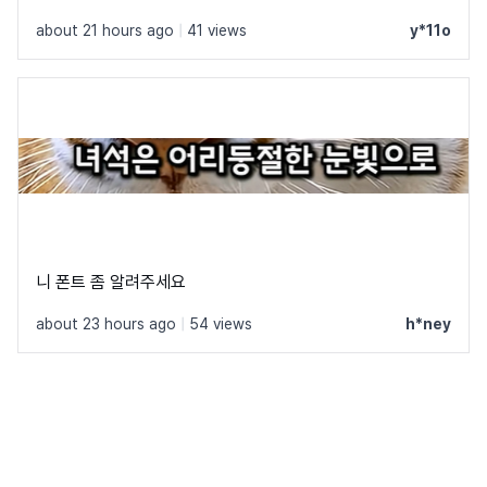
about 21 hours ago
|
41 views
y*11o
니 폰트 좀 알려주세요
about 23 hours ago
|
54 views
h*ney