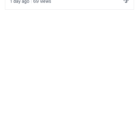
1 day ago
|
69 views
‘3’