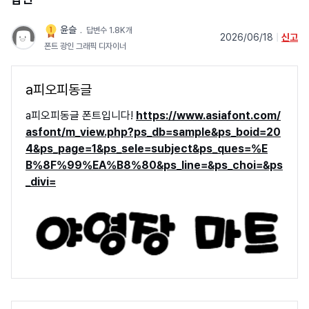
윤슬
﹒
답변수 1.8K개
2026/06/18
|
신고
폰트 광인 그래픽 디자이너
a피오피동글
a피오피동글 폰트입니다!
https://www.asiafont.com/
asfont/m_view.php?ps_db=sample&ps_boid=20
4&ps_page=1&ps_sele=subject&ps_ques=%E
B%8F%99%EA%B8%80&ps_line=&ps_choi=&ps
_divi=