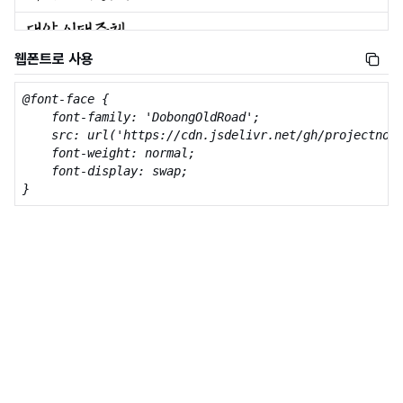
웹폰트로 사용
@font-face {

    font-family: 'DobongOldRoad';

    src: url('https://cdn.jsdelivr.net/gh/projectnoon
    font-weight: normal;

    font-display: swap;

}