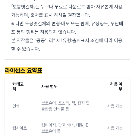
「도봉옛길체」는 누구나 무료로 다운로드 받아 자유롭게 사용
가능하며, 출처를 표시 하시길 권장합니다.
※ 다만 도봉옛길체의 변형·배포 또는 판매, 유상양도, 무단배
포 등의 행위는 허용되지 않습니다.
본 저작물은 "공공누리" 제1유형:출처표시 조건에 따라 이용
할 수 있습니다.
라이선스 요약표
카테고
허용 여
사용 범위
리
부
브로슈어, 포스터, 책, 잡지 및
인쇄
사용 가능
출판용 인쇄물 등
웹페이지, 광고 배너, 메일, E-
웹사이트
사용 가능
브로슈어 등