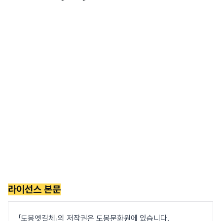
라이선스 본문
「도봉옛길체」의 저작권은 도봉문화원에 있습니다.