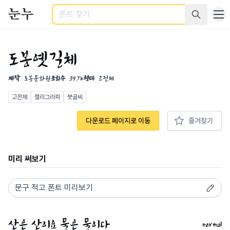
검색
도봉옛길체
제작
도봉문화원
조회수
39.7K
형태
고전체
고전체
캘리그라피
붓글씨
다운로드 페이지로 이동
즐겨찾기
미리 써보기
normal