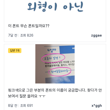
이 폰트 무슨 폰트일까요??
7달 전
|
조회 826
zggae
답변 1개
핑크색으로 그은 부분의 폰트의 이름이 궁금합니다. 찾다가 안
보여서 질문 올려요 ㅜㅜ
8달 전
|
조회 691
x*ggh