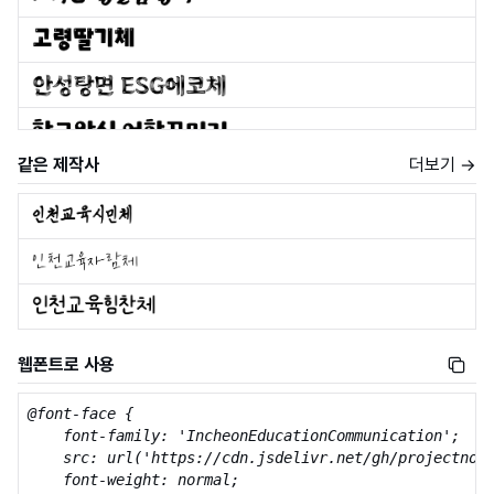
같은 제작사
더보기 →
웹폰트로 사용
@font-face {

    font-family: 'IncheonEducationCommunication';

    src: url('https://cdn.jsdelivr.net/gh/projectnoon
    font-weight: normal;
