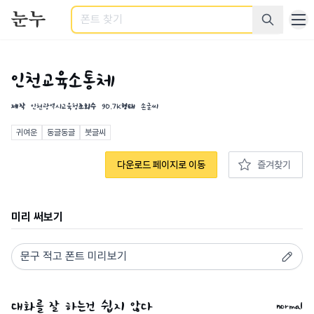
검색
인천교육소통체
제작
인천광역시교육청
조회수
90.7K
형태
손글씨
귀여운
동글동글
붓글씨
다운로드 페이지로 이동
즐겨찾기
미리 써보기
normal