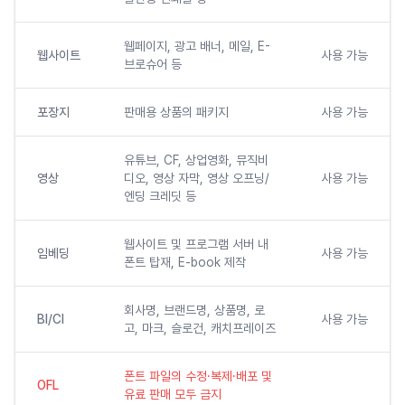
웹페이지, 광고 배너, 메일, E-
웹사이트
사용 가능
브로슈어 등
포장지
판매용 상품의 패키지
사용 가능
유튜브, CF, 상업영화, 뮤직비
영상
디오, 영상 자막, 영상 오프닝/
사용 가능
엔딩 크레딧 등
웹사이트 및 프로그램 서버 내
임베딩
사용 가능
폰트 탑재, E-book 제작
회사명, 브랜드명, 상품명, 로
BI/CI
사용 가능
고, 마크, 슬로건, 캐치프레이즈
폰트 파일의 수정·복제·배포 및
OFL
유료 판매 모두 금지