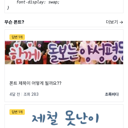
    font-display: swap;

}
무슨 폰트?
더보기 →
답변 1개
폰트 제목이 어떻게 될까요??
4달 전
|
조회 283
초록바다
답변 1개