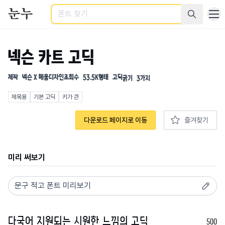
검색
넥슨 카트 고딕
제작
넥슨 X 헤움디자인
조회수
53.5K
형태
고딕
굵기
3가지
제목용
기본 고딕
키가 큰
다운로드 페이지로 이동
즐겨찾기
미리 써보기
500