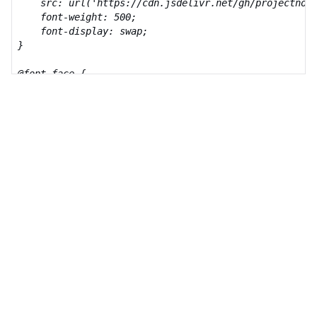
    src: url('https://cdn.jsdelivr.net/gh/projectnoon
    font-weight: 500;

    font-display: swap;

}

@font-face {

    font-family: 'NexonCartGothic';

    src: url('https://cdn.jsdelivr.net/gh/projectnoon
    font-weight: 700;

    font-display: swap;

}

@font-face {

    font-family: 'NexonCartGothic';

    src: url('https://cdn.jsdelivr.net/gh/projectnoon
    font-weight: 800;

    font-display: swap;

}