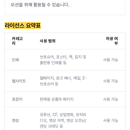
모션을 위해 활용될 수 있습니다.
라이선스 요약표
카테고
허용 여
사용 범위
리
부
브로슈어, 포스터, 책, 잡지 및
인쇄
사용 가능
출판용 인쇄물 등
웹페이지, 광고 배너, 메일, E-
웹사이트
사용 가능
브로슈어 등
포장지
판매용 상품의 패키지
사용 가능
유튜브, CF, 상업영화, 뮤직비
영상
디오, 영상 자막, 영상 오프닝/
사용 가능
엔딩 크레딧 등