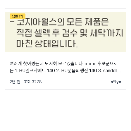
답변 1개
여러개 찾아봤는데 도저히 모르겠습니다 ㅠㅠㅠ 후보군으로
는 1. HU밀크샤베트 140 2. HU젊음의행진 140 3. sandoll
스터디윗미 Regular 이케가 비슷하지만 똑같진 않은 폰트네
2년 전
|
조회 3278
o*lyo
요..