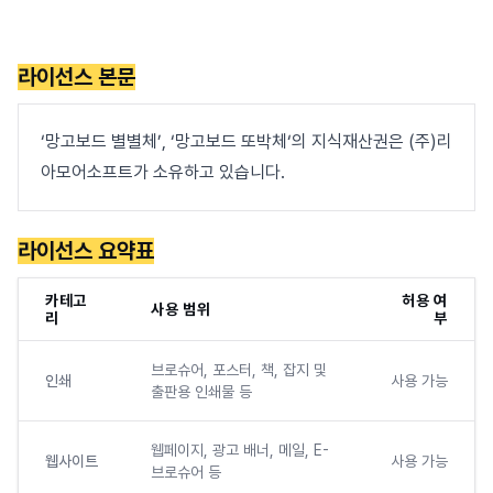
라이선스 본문
‘망고보드 별별체’, ‘망고보드 또박체‘의 지식재산권은 (주)리
아모어소프트가 소유하고 있습니다.
라이선스 요약표
카테고
허용 여
사용 범위
리
부
브로슈어, 포스터, 책, 잡지 및
인쇄
사용 가능
출판용 인쇄물 등
웹페이지, 광고 배너, 메일, E-
웹사이트
사용 가능
브로슈어 등