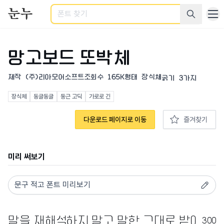
검색
망고보드 또박체
제작
(주)리아모어소프트
조회수
165K
형태
장식체
굵기
3가지
장식체
동글동글
둥근 고딕
가로로 긴
다운로드 페이지로 이동
즐겨찾기
미리 써보기
300