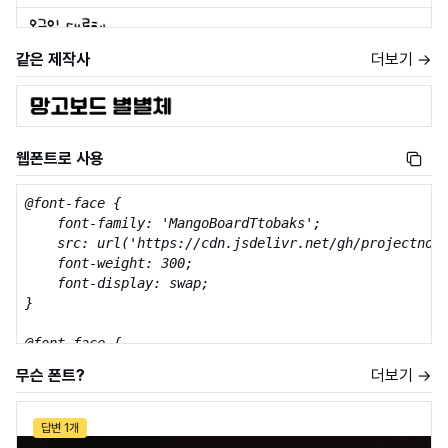
같은 제작사
더보기 →
웹폰트로 사용
@font-face {

    font-family: 'MangoBoardTtobaks';

    src: url('https://cdn.jsdelivr.net/gh/projectnoon
    font-weight: 300;

    font-display: swap;

}

@font-face {

    font-family: 'MangoBoardTtobaks';

무슨 폰트?
더보기 →
    src: url('https://cdn.jsdelivr.net/gh/projectnoon
    font-weight: 400;

    font-display: swap;

답변 1개
}
