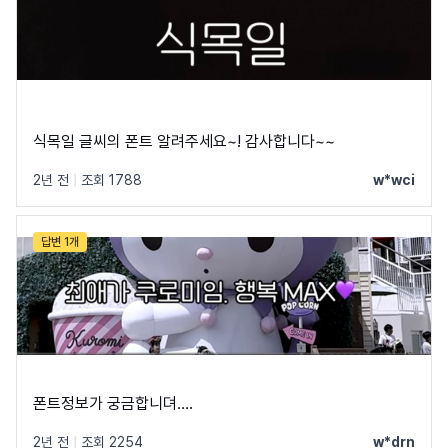
@font-face {

    font-family: 'MangoBoardTtobaks';

    src: url('https://cdn.jsdelivr.net/gh/projectnoon
    font-weight: 700;

    font-display: swap;

}
식목일 글씨의 폰트 알려주세요~! 감사합니다~~
2년 전
|
조회 1788
w*wci
답변 1개
폰트정보가 궁금합니뎌….
2년 전
|
조회 2254
w*drn