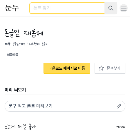
검색
온글잎 때롬체
제작
온글잎
조회수
19.9K
형태
손글씨
삐뚤빼뚤
다운로드 페이지로 이동
즐겨찾기
미리 써보기
normal