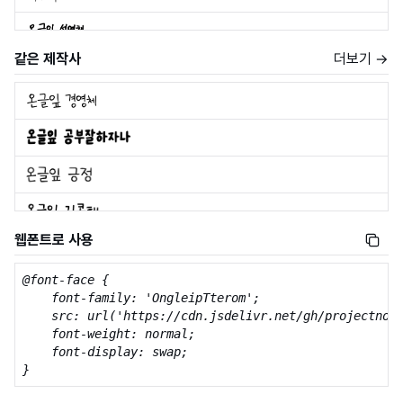
같은 제작사
더보기 →
웹폰트로 사용
@font-face {

    font-family: 'OngleipTterom';

    src: url('https://cdn.jsdelivr.net/gh/projectnoon
    font-weight: normal;

    font-display: swap;

}