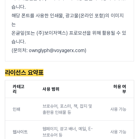
습니다.
해당 폰트를 사용한 인쇄물, 광고물(온라인 포함)의 이미지
는
온글잎(또는 (주)보이저엑스) 프로모션을 위해 활용될 수 있
습니다.
(문의처: ownglyph@voyagerx.com)
라이선스 요약표
카테고
허용 여
사용 범위
리
부
브로슈어, 포스터, 책, 잡지 및
인쇄
사용 가능
출판용 인쇄물 등
웹페이지, 광고 배너, 메일, E-
웹사이트
사용 가능
브로슈어 등