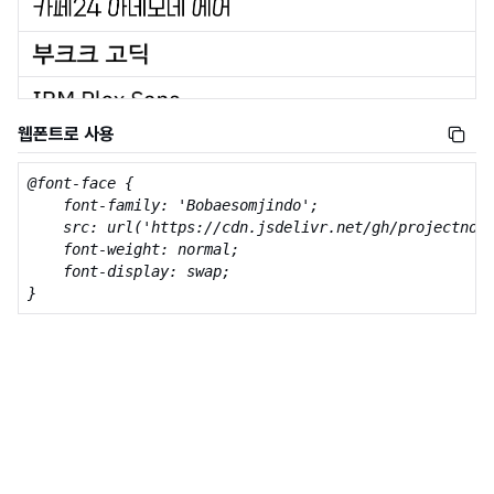
웹폰트로 사용
@font-face {

    font-family: 'Bobaesomjindo';

    src: url('https://cdn.jsdelivr.net/gh/projectnoon
    font-weight: normal;

    font-display: swap;

}