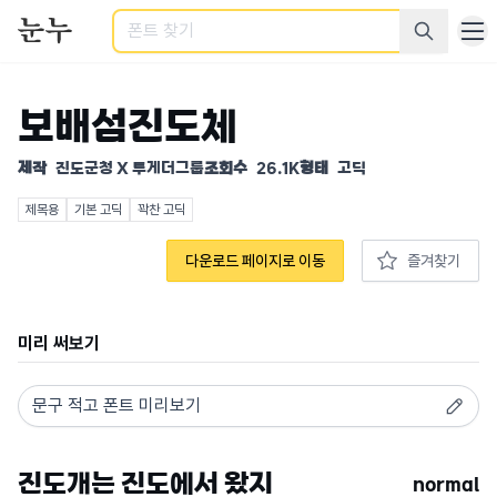
검색
보배섬진도체
제작
진도군청 X 투게더그룹
조회수
26.1K
형태
고딕
제목용
기본 고딕
꽉찬 고딕
다운로드 페이지로 이동
즐겨찾기
미리 써보기
normal