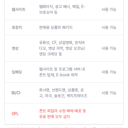
웹페이지, 광고 배너, 메일, E-
웹사이트
사용 가능
브로슈어 등
포장지
판매용 상품의 패키지
사용 가능
유튜브, CF, 상업영화, 뮤직비
영상
디오, 영상 자막, 영상 오프닝/
사용 가능
엔딩 크레딧 등
웹사이트 및 프로그램 서버 내
임베딩
사용 가능
폰트 탑재, E-book 제작
회사명, 브랜드명, 상품명, 로
BI/CI
사용 가능
고, 마크, 슬로건, 캐치프레이즈
폰트 파일의 수정·복제·배포 및
OFL
유료 판매 모두 금지