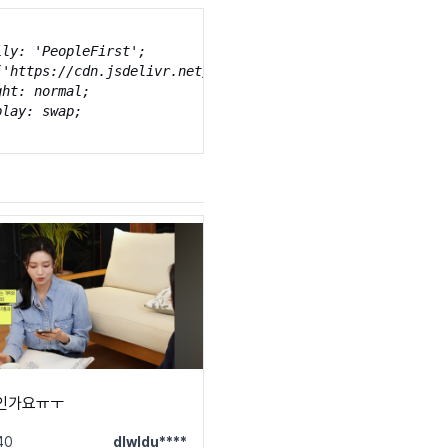
ly: 'PeopleFirst';

('https://cdn.jsdelivr.net/gh/projectnoonnu/2501-1@1.1/Pe
ht: normal;

lay: swap;

트인가요ㅠㅜ
40
dlwldu****