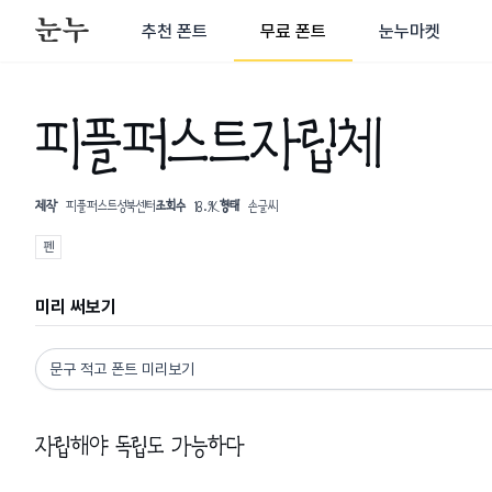
추천 폰트
무료 폰트
눈누마켓
피플퍼스트자립체
제작
피플퍼스트성북센터
조회수
18.9K
형태
손글씨
펜
미리 써보기