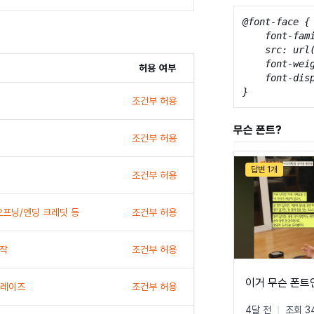
@font-face {

    font-fami
    src: url
    font-weig
허용 여부
    font-disp
}
조건부 허용
무슨 폰트?
조건부 허용
답변 1개
조건부 허용
 오프닝/엔딩 크레딧 등
조건부 허용
제작
조건부 허용
이거 무슨 폰
프레이즈
조건부 허용
4달 전
|
조회 3