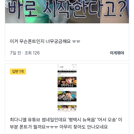
이거 무슨폰트인지 너무궁금해요 ㅠㅠ
7일 전
|
조회 126
이게뭐야
답변 1개
최다니엘 유튜브 썸네일인데요 '평택시 뉴욕읍' '어서 오송' 이
부분 폰트가 뭘까요ㅠㅠㅠ 아무리 찾아도 안나오네요