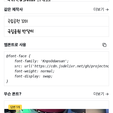
같은 제작사
더보기 →
웹폰트로 사용
@font-face {

    font-family: 'KnpsOdaesan';

    src: url('https://cdn.jsdelivr.net/gh/projectnoon
    font-weight: normal;

    font-display: swap;

}
무슨 폰트?
더보기 →
답변 1개