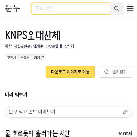
검색
KNPS오대산체
제작
국립공원공단
조회수
19.9K
형태
장식체
고전체
붓글씨
키가 큰
다운로드 페이지로 이동
즐겨찾기
미리 써보기
normal