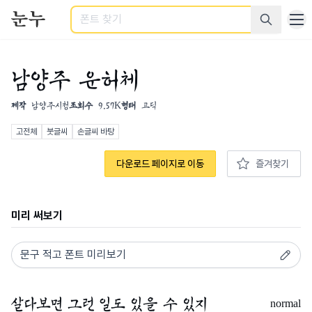
검색
남양주 운허체
제작
남양주시청
조회수
9.57K
형태
고딕
고전체
붓글씨
손글씨 바탕
다운로드 페이지로 이동
즐겨찾기
미리 써보기
normal