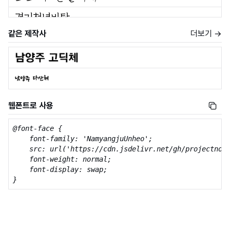
같은 제작사
더보기 →
웹폰트로 사용
@font-face {

    font-family: 'NamyangjuUnheo';

    src: url('https://cdn.jsdelivr.net/gh/projectnoon
    font-weight: normal;

    font-display: swap;

}