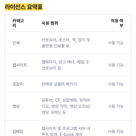
라이선스 요약표
카테고
허용 여
사용 범위
리
부
브로슈어, 포스터, 책, 잡지 및
인쇄
사용 가능
출판용 인쇄물 등
웹페이지, 광고 배너, 메일, E-
웹사이트
사용 가능
브로슈어 등
포장지
판매용 상품의 패키지
사용 가능
유튜브, CF, 상업영화, 뮤직비
영상
디오, 영상 자막, 영상 오프닝/
사용 가능
엔딩 크레딧 등
웹사이트 및 프로그램 서버 내
임베딩
사용 가능
폰트 탑재, E-book 제작