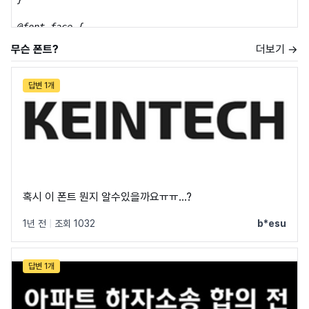
@font-face {

    font-family: 'NexenTire';

무슨 폰트?
더보기 →
    src: url('https://cdn.jsdelivr.net/gh/projectnoon
    font-weight: 700;

    font-display: swap;

답변 1개
}
혹시 이 폰트 뭔지 알수있을까요ㅠㅠ...?
1년 전
|
조회 1032
b*esu
답변 1개