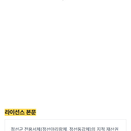
라이선스 본문
정선군 전용서체(정선아리랑체, 정선동강체)의 지적 재산권