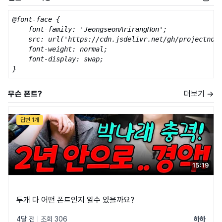
@font-face {

    font-family: 'JeongseonArirangHon';

    src: url('https://cdn.jsdelivr.net/gh/projectnoon
    font-weight: normal;

    font-display: swap;

}
무슨 폰트?
더보기 →
답변 1개
두개 다 어떤 폰트인지 알수 있을까요?
4달 전
|
조회 306
하하