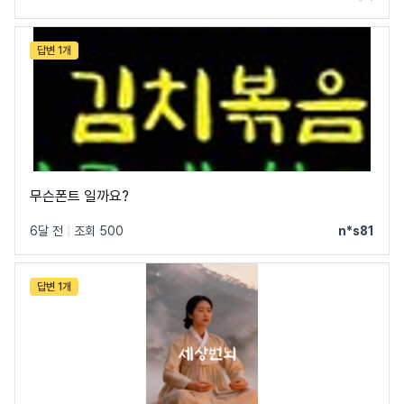
답변 1개
무슨폰트 일까요?
6달 전
|
조회 500
n*s81
답변 1개