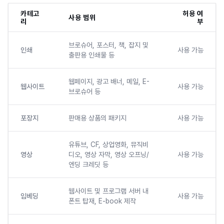
카테고
허용 여
사용 범위
리
부
브로슈어, 포스터, 책, 잡지 및
인쇄
사용 가능
출판용 인쇄물 등
웹페이지, 광고 배너, 메일, E-
웹사이트
사용 가능
브로슈어 등
포장지
판매용 상품의 패키지
사용 가능
유튜브, CF, 상업영화, 뮤직비
영상
디오, 영상 자막, 영상 오프닝/
사용 가능
엔딩 크레딧 등
웹사이트 및 프로그램 서버 내
임베딩
사용 가능
폰트 탑재, E-book 제작