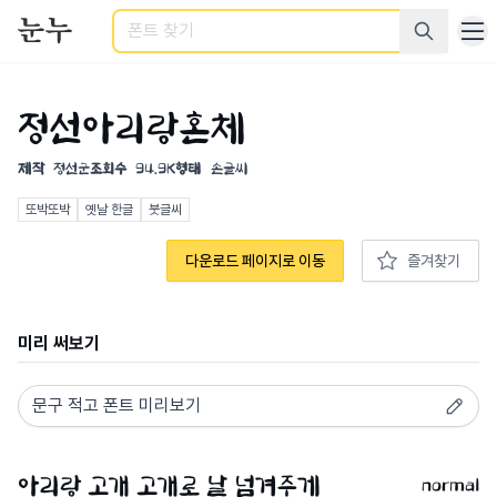
검색
정선아리랑혼체
제작
정선군
조회수
94.9K
형태
손글씨
또박또박
옛날 한글
붓글씨
다운로드 페이지로 이동
즐겨찾기
미리 써보기
normal