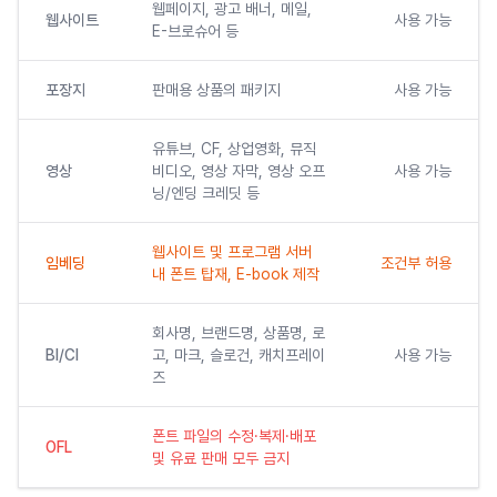
웹페이지, 광고 배너, 메일,
웹사이트
사용 가능
E-브로슈어 등
포장지
판매용 상품의 패키지
사용 가능
유튜브, CF, 상업영화, 뮤직
영상
비디오, 영상 자막, 영상 오프
사용 가능
닝/엔딩 크레딧 등
웹사이트 및 프로그램 서버
임베딩
조건부 허용
내 폰트 탑재, E-book 제작
회사명, 브랜드명, 상품명, 로
BI/CI
고, 마크, 슬로건, 캐치프레이
사용 가능
즈
폰트 파일의 수정·복제·배포
OFL
및 유료 판매 모두 금지