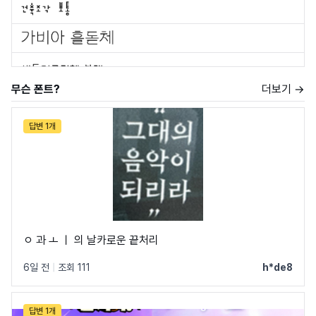
무슨 폰트?
더보기 →
답변 1개
ㅇ 과 ㅗ ㅣ 의 날카로운 끝처리
6일 전
|
조회 111
h*de8
답변 1개