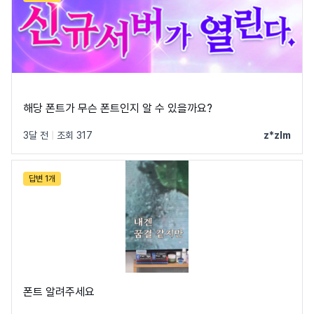
해당 폰트가 무슨 폰트인지 알 수 있을까요?
3달 전
|
조회 317
z*zlm
답변 1개
폰트 알려주세요