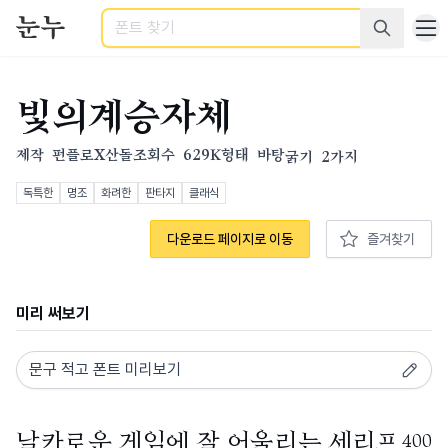
검색
빛의계승자체
제작
펀플로X산돌
조회수
629K
형태
바탕
굵기
2가지
독특한
명조
화려한
판타지
클래식
다운로드 페이지로 이동
즐겨찾기
미리 써보기
400