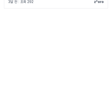
3달 전
|
조회 292
z*oro