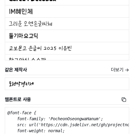
같은 제작사
더보기 →
웹폰트로 사용
@font-face {

    font-family: 'PocheonOseongwaHanum';

    src: url('https://cdn.jsdelivr.net/gh/projectnoon
    font-weight: normal;
