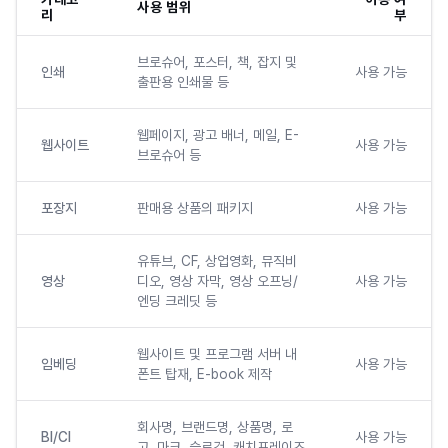
사용 범위
리
부
브로슈어, 포스터, 책, 잡지 및
인쇄
사용 가능
출판용 인쇄물 등
웹페이지, 광고 배너, 메일, E-
웹사이트
사용 가능
브로슈어 등
포장지
판매용 상품의 패키지
사용 가능
유튜브, CF, 상업영화, 뮤직비
영상
디오, 영상 자막, 영상 오프닝/
사용 가능
엔딩 크레딧 등
웹사이트 및 프로그램 서버 내
임베딩
사용 가능
폰트 탑재, E-book 제작
회사명, 브랜드명, 상품명, 로
BI/CI
사용 가능
고, 마크, 슬로건, 캐치프레이즈