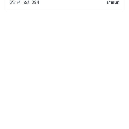
6달 전
|
조회 394
s*mun