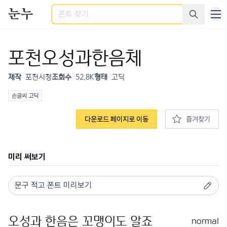
검색
포천오성과한음체
제작
포천시청
조회수
52.8K
형태
고딕
손글씨 고딕
다운로드 페이지로 이동
즐겨찾기
미리 써보기
normal