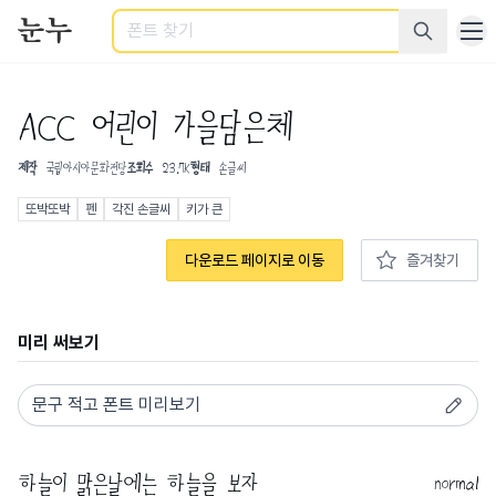
검색
ACC 어린이 가을담은체
제작
국립아시아문화전당
조회수
23.7K
형태
손글씨
또박또박
펜
각진 손글씨
키가 큰
다운로드 페이지로 이동
즐겨찾기
미리 써보기
normal