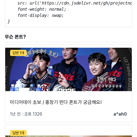
    src: url('https://cdn.jsdelivr.net/gh/projectnoon
    font-weight: normal;

    font-display: swap;

}
무슨 폰트?
답변 1개
미디어데이 초보 / 홍창기 떤다 폰트가 궁금해요!
1년 전
|
조회 1326
a*ah0
답변 1개