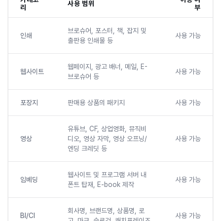
사용 범위
리
부
브로슈어, 포스터, 책, 잡지 및
인쇄
사용 가능
출판용 인쇄물 등
웹페이지, 광고 배너, 메일, E-
웹사이트
사용 가능
브로슈어 등
포장지
판매용 상품의 패키지
사용 가능
유튜브, CF, 상업영화, 뮤직비
영상
디오, 영상 자막, 영상 오프닝/
사용 가능
엔딩 크레딧 등
웹사이트 및 프로그램 서버 내
임베딩
사용 가능
폰트 탑재, E-book 제작
회사명, 브랜드명, 상품명, 로
BI/CI
사용 가능
고, 마크, 슬로건, 캐치프레이즈