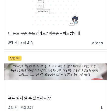
이 폰트 무슨 폰트인가요? 어른손글씨느낌인데
3달 전
|
조회 413
c*eon
답변 1개
폰트 뭔지 알 수 있을까요??
4달 전
|
조회 341
L