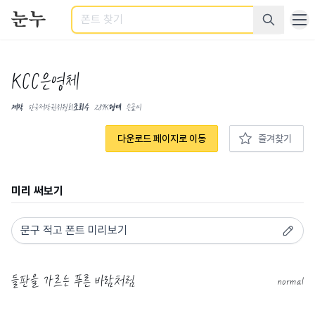
검색
KCC은영체
제작
한국저작권위원회
조회수
289K
형태
손글씨
다운로드 페이지로 이동
즐겨찾기
미리 써보기
normal