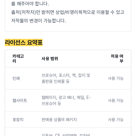
를 해주어야 합니다.
출처(저작자)만 밝히면 상업/비영리목적으로 이용할 수 있고
저작물의 변경이 가능합니다.
라이선스 요약표
카테고
허용 여
사용 범위
리
부
브로슈어, 포스터, 책, 잡지 및
인쇄
사용 가능
출판용 인쇄물 등
웹페이지, 광고 배너, 메일, E-
웹사이트
사용 가능
브로슈어 등
포장지
판매용 상품의 패키지
사용 가능
유튜브, CF, 상업영화, 뮤직비