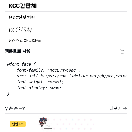
웹폰트로 사용
@font-face {

    font-family: 'KccEunyeong';

    src: url('https://cdn.jsdelivr.net/gh/projectnoon
    font-weight: normal;

    font-display: swap;

}
무슨 폰트?
더보기 →
답변 1개