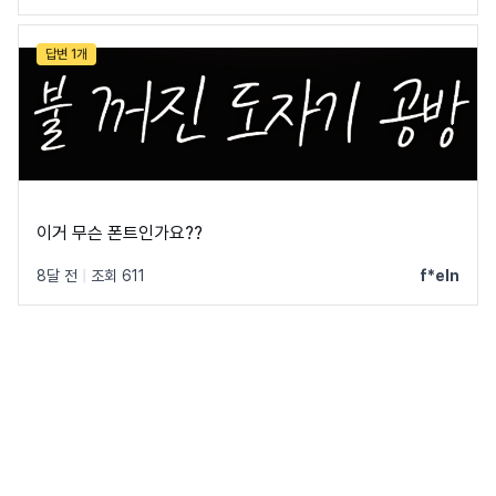
답변 1개
이거 무슨 폰트인가요??
8달 전
|
조회 611
f*eln