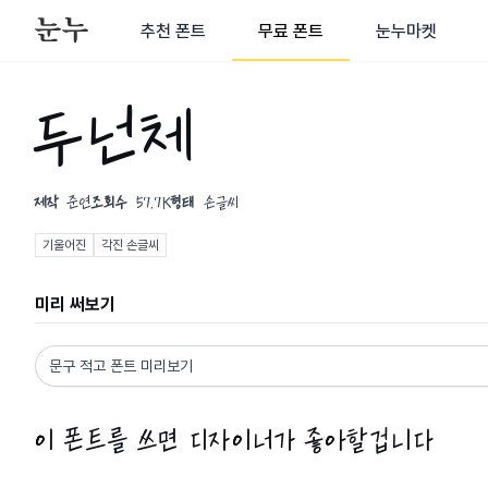
추천 폰트
무료 폰트
눈누마켓
두넌체
제작
준연
조회수
57.7K
형태
손글씨
기울어진
각진 손글씨
미리 써보기