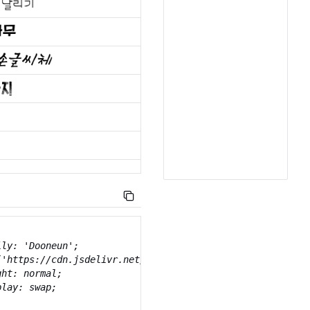
ly: 'Dooneun';

('https://cdn.jsdelivr.net/gh/projectnoonnu/noonfonts_220
ht: normal;

lay: swap;
