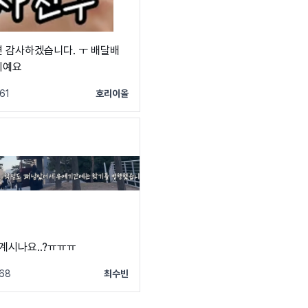
 감사하겠습니다. ㅜ 배달배
이예요
61
호리이올
 계시나요..?ㅠㅠㅠ
68
최수빈