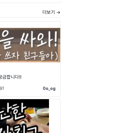
더보기 →
궁금합니다!!
91
0o_og