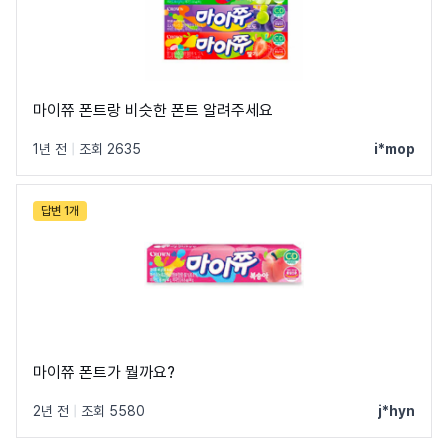
마이쮸 폰트랑 비슷한 폰트 알려주세요
1년 전
|
조회 2635
i*mop
답변 1개
마이쮸 폰트가 뭘까요?
2년 전
|
조회 5580
j*hyn