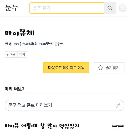
검색
마이쮸체
제작
크라운제과
조회수
148K
형태
손글씨
귀여운
마카
다운로드 페이지로 이동
즐겨찾기
미리 써보기
normal