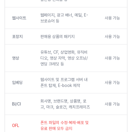
웹페이지, 광고 배너, 메일, E-
웹사이트
사용 가능
브로슈어 등
포장지
판매용 상품의 패키지
사용 가능
유튜브, CF, 상업영화, 뮤직비
영상
디오, 영상 자막, 영상 오프닝/
사용 가능
엔딩 크레딧 등
웹사이트 및 프로그램 서버 내
임베딩
사용 가능
폰트 탑재, E-book 제작
회사명, 브랜드명, 상품명, 로
BI/CI
사용 가능
고, 마크, 슬로건, 캐치프레이즈
폰트 파일의 수정·복제·배포 및
OFL
유료 판매 모두 금지