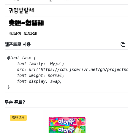
웹폰트로 사용
@font-face {

    font-family: 'Myju';

    src: url('https://cdn.jsdelivr.net/gh/projectnoon
    font-weight: normal;

    font-display: swap;

}
무슨 폰트?
답변 2개