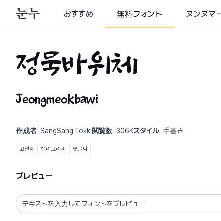
おすすめ
無料フォント
ヌンヌマ
정묵바위체
Jeongmeokbawi
作成者
SangSang Tokki
閲覧数
306K
スタイル
手書き
고전체
캘리그라피
붓글씨
プレビュー