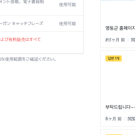
フォント搭載、電子書籍制
使用可能
ローガン キャッチフレーズ
使用可能
영동군 홈페이지
および有料販売はすべて
約1ヶ月 前
|
閲
답변 1개
確な使用範囲をご確認ください。
부탁드립니다~
8ヶ月 前
|
閲覧