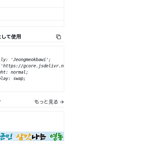
として使用
ly: 'Jeongmeokbawi';

('https://gcore.jsdelivr.net/gh/projectnoonnu/noonfonts_2
ht: normal;

lay: swap;

？
もっと見る →