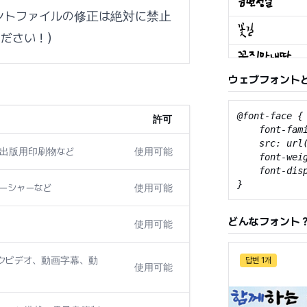
ントファイルの修正は絶対に禁止
ください！）
ウェブフォント
@font-face {

許可
    font-fami
    src: url
び出版用印刷物など
使用可能
    font-weig
    font-disp
}
ローシャーなど
使用可能
どんなフォント
使用可能
クビデオ、動画字幕、動
답변 1개
使用可能