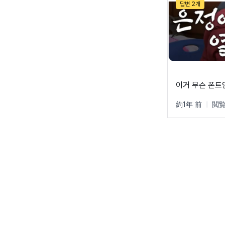
답변 2개
이거 무슨 폰트
約1年 前
|
閲覧