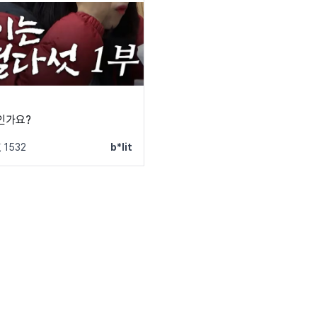
인가요?
 1532
b*lit