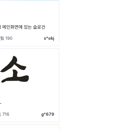
 메인화면에 있는 슬로건
覧 190
s*okj
~
 716
g*679