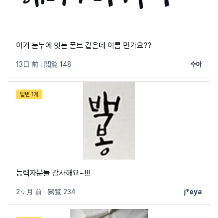
이거 눈누에 잇는 폰트 같은데 이름 먼가요??
13日 前
|
閲覧 148
수아
답변 1개
능력자분들 감사해요~!!!
2ヶ月 前
|
閲覧 234
j*eya