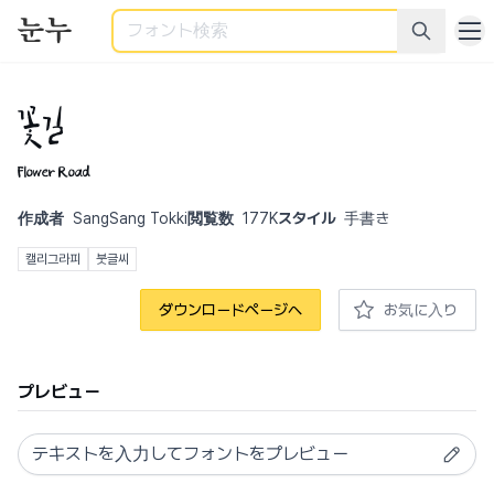
検索
꽃길
Flower Road
作成者
SangSang Tokki
閲覧数
177K
スタイル
手書き
캘리그라피
붓글씨
ダウンロードページへ
お気に入り
プレビュー