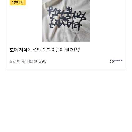
답변 1개
토퍼 제작에 쓰인 폰트 이름이 뭔가요?
6ヶ月 前
|
閲覧 596
to****