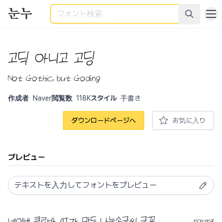
検索
고딕 아니고 고딩
Not Gothic, but Goding
作成者
Naver
閲覧数
118K
スタイル
手書き
ダウンロードページへ
お気に入り
プレビュー
normal