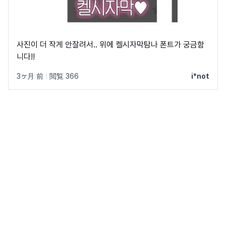
사진이 더 작게 안잘려서.. 위에 켈시자막탐나 폰트가 궁금함
니다!!
3ヶ月 前
|
閲覧 366
i*not