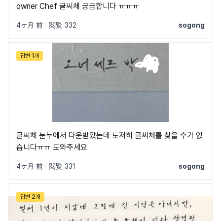
owner Chef 글씨체 궁금합니다 ㅠㅠㅠ
4ヶ月 前
|
閲覧 332
sogong
ネイバーのすべてのフォントを見る →
답변 1개
글씨체 눈누에서 다운받았는데 도저히 글씨체를 찾을 수가 없
습니다ㅠㅠ 도와주세요
4ヶ月 前
|
閲覧 331
sogong
답변 2개