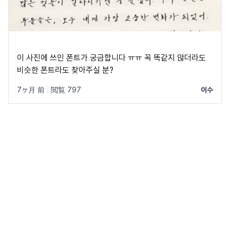
이 사진에 쓰인 폰트가 궁금합니다 ㅠㅠ 꼭 똑같지 않더라도
비슷한 폰트라도 찾아주실 분?
7ヶ月 前
|
閲覧 797
이수