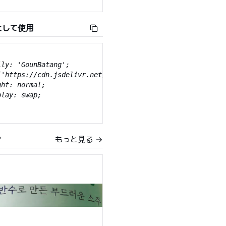
として使用
ly: 'GounBatang';

('https://cdn.jsdelivr.net/gh/projectnoonnu/noonfonts_210
ht: normal;

lay: swap;

ly: 'GounBatang';

？
もっと見る →
('https://cdn.jsdelivr.net/gh/projectnoonnu/noonfonts_210
ht: 700;

lay: swap;
