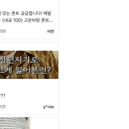
 있는 폰트 궁금합니다! 제발
00) 고운바탕 폰트는
아주셔서 감사해요ㅜㅜ
191
서연
??
131
y*rim