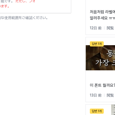
可能です。
ただし、フォ
います。
처음처럼 라벨에
確な使用範囲をご確認ください。
알려주세요 ㅠㅠ (내공 1
아닙니다.. 찾
12日 前
|
閲覧 
답변 1개
이 폰트 뭘까요?
13日 前
|
閲覧 
답변 1개