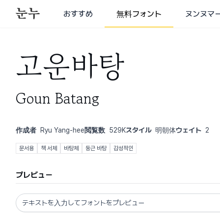
おすすめ
無料フォント
ヌンヌマ
고운바탕
Goun Batang
作成者
Ryu Yang-hee
閲覧数
529K
スタイル
明朝体
ウェイト
2
문서용
책 서체
바탕체
둥근 바탕
감성적인
プレビュー