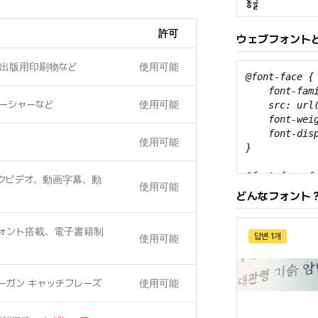
許可
ウェブフォント
び出版用印刷物など
使用可能
@font-face {

    font-fami
ローシャーなど
使用可能
    src: url
    font-weig
    font-disp
使用可能
}

@font-face {

クビデオ、動画字幕、動
使用可能
    font-fami
どんなフォント
    src: url
    font-weig
フォント搭載、電子書籍制
    font-disp
답변 1개
使用可能
}
ローガン キャッチフレーズ
使用可能