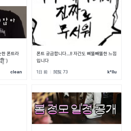
비슷한 폰트라
폰트 궁금합니다…!! 자간도 삐뚤빼뚤한 느낌
ຶ`)
입니다
clean
1日 前
|
閲覧 73
k*llu