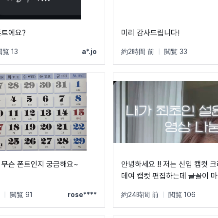
폰트에요?
미리 감사드립니다!
閲覧 13
a*.jo
約2時間 前
|
閲覧 33
 무슨 폰트인지 궁금해요~
안녕하세요 !! 저는 신입 캡컷 
데여 캡컷 편집하는데 글꼴이 마음에 들어서
이걸 하고 싶은데 Ai는 자구 이상한 글꼴만
|
閲覧 91
rose****
約24時間 前
|
閲覧 106
알려줘서 물어봐요 ㅠㅜ 제발 빨리 알려주세
요 .. 저 이 글꼴 가지고싶어요 ㅠ