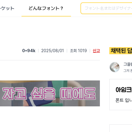
検索
ーケット
どんなフォント？
채택된 
0*94k
|
2025/08/01
|
조회 1019
|
신고
그을
그저 
폰트 입니