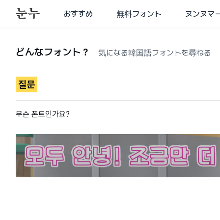
おすすめ
無料フォント
ヌンヌマ
どんなフォント？
気になる韓国語フォントを尋ねる
질문
무슨 폰트인가요?