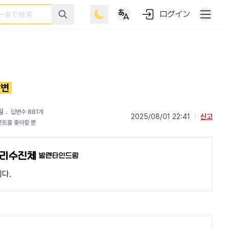
ログイン
답변
림
﹒
답변수 881개
2025/08/01 22:41
|
신고
폰트를 좋아할 뿐
발렌타인드림
다.