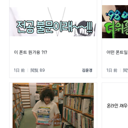
이 폰트 뭔가용 ?!?
어떤 폰트일
1日 前
|
閲覧 89
김윤경
1日 前
|
閲