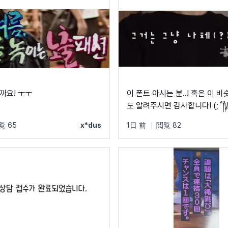
까요! ㅜㅜ
이 폰트 아시는 분..! 혹은 이 
도 알려주시면 감사합니다! (;´༎ຶД༎
覧 65
x*dus
1日 前
|
閲覧 82