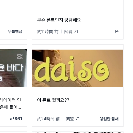
무슨 폰트인지 궁금해요
뚜룹땝땝
約11時間 前
|
閲覧 71
온
크리에이터 인
이 폰트 뭘까요??
a*861
約24時間 前
|
閲覧 71
용감한 참새
 ㅂ ㅠ