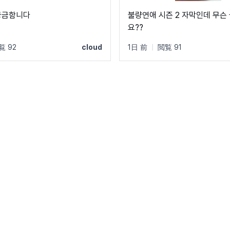
궁금함니다
불량연애 시즌 2 자막인데 무슨
요??
覧 92
cloud
1日 前
|
閲覧 91