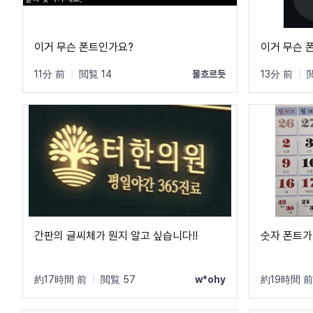
이거 무슨 폰트인가요?
이거 무슨 
11分 前
|
閲覧 14
물흐르듯
13分 前
|
간판의 글씨체가 뭔지 알고 싶습니다!!
숫자 폰트가
約17時間 前
|
閲覧 57
w*ohy
約19時間 前