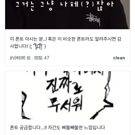
이 폰트 아시는 분..! 혹은 이 비슷한 폰트라도 알려주시면 감
사합니다! (;´༎ຶД༎ຶ`)
約9時間 前
|
閲覧 47
clean
폰트 궁금합니다…!! 자간도 삐뚤빼뚤한 느낌입니다