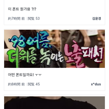
이 폰트 뭔가용 ?!?
約7時間 前
|
閲覧 53
김윤경
어떤 폰트일까요! ㅜㅜ
約8時間 前
|
閲覧 45
x*dus