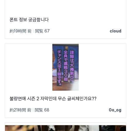
폰트 정보 궁금함니다
約19時間 前
|
閲覧 67
cloud
불량연애 시즌 2 자막인데 무슨 글씨체인가요??
約21時間 前
|
閲覧 68
0o_og