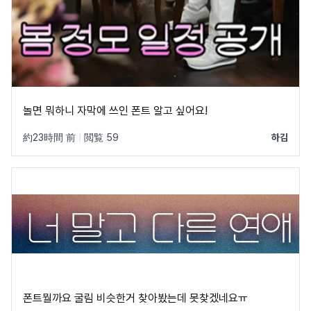
놀면 뭐하니 자막에 쓰인 폰트 알고 싶어요!
約23時間 前
|
閲覧 59
하김
폰트뭘까요 굴림 비슷한거 찾아봤는데 못찾겠네요ㅠ