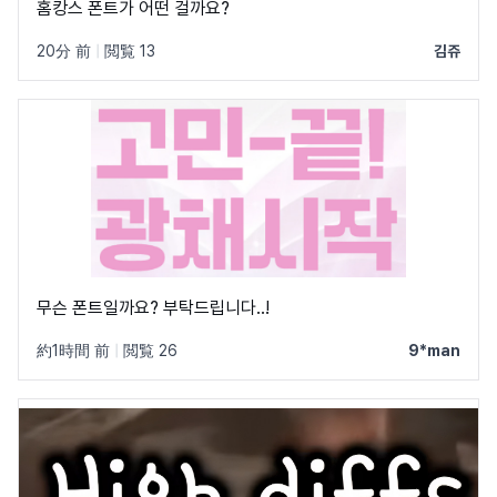
홈캉스 폰트가 어떤 걸까요?
20分 前
|
閲覧 13
김쥬
무슨 폰트일까요? 부탁드립니다..!
約1時間 前
|
閲覧 26
9*man