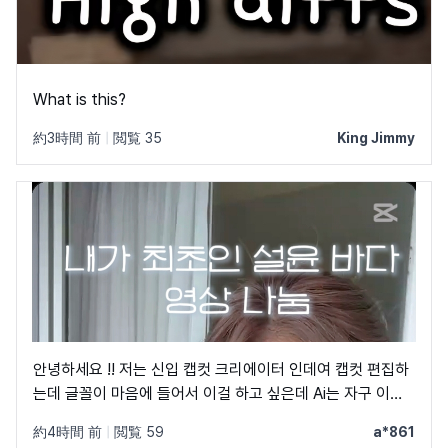
What is this?
約3時間 前
|
閲覧 35
King Jimmy
안녕하세요 !! 저는 신입 캡컷 크리에이터 인데여 캡컷 편집하
는데 글꼴이 마음에 들어서 이걸 하고 싶은데 Ai는 자구 이상
한 글꼴만 알려줘서 물어봐요 ㅠㅜ 제발 빨리 알려주세요 .. 저
約4時間 前
|
閲覧 59
a*861
이 글꼴 가지고싶어요 ㅠ ㅂ ㅠ