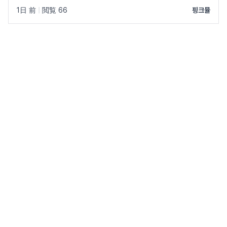
1日 前
|
閲覧 66
핑크뮬