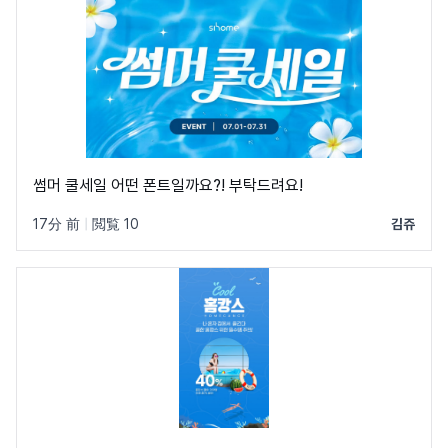
썸머 쿨세일 어떤 폰트일까요?! 부탁드려요!
17分 前
|
閲覧 10
김쥬