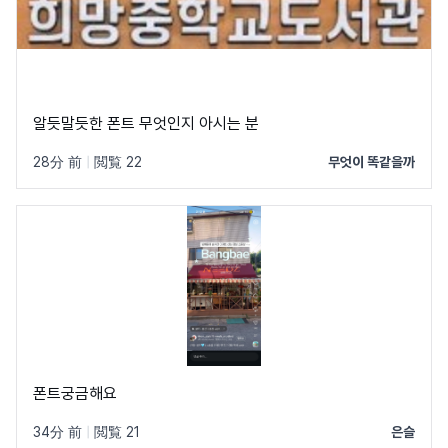
알듯말듯한 폰트 무엇인지 아시는 분
28分 前
|
閲覧 22
무엇이 똑같을까
폰트궁금해요
34分 前
|
閲覧 21
은슬