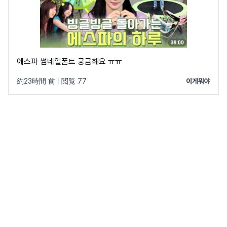
에스파 썸네일폰트 궁금해요 ㅠㅠ
約23時間 前
|
閲覧 77
이게뭐야