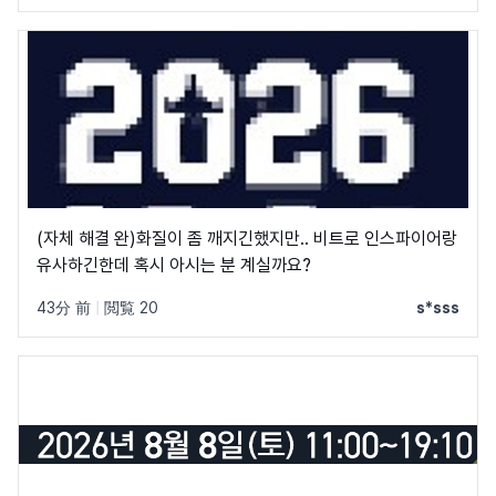
(자체 해결 완)화질이 좀 깨지긴했지만.. 비트로 인스파이어랑
유사하긴한데 혹시 아시는 분 계실까요?
43分 前
|
閲覧 20
s*sss