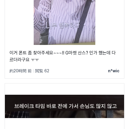
이거 폰트 좀 찾아주세요~~~!! G마켓 산스? 인가 했는데 다
르더라구요 ㅜㅜ
約20時間 前
|
閲覧 62
n*wic