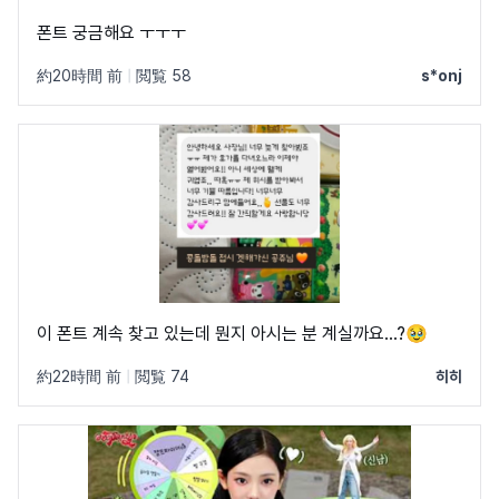
폰트 궁금해요 ㅜㅜㅜ
約20時間 前
|
閲覧 58
s*onj
이 폰트 계속 찾고 있는데 뭔지 아시는 분 계실까요...?🥹
約22時間 前
|
閲覧 74
히히