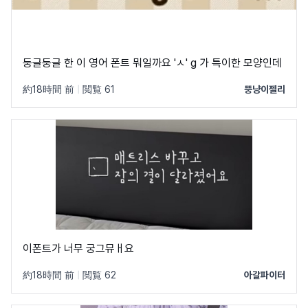
둥글둥글 한 이 영어 폰트 뭐일까요 'ㅅ' g 가 특이한 모양인데
約18時間 前
|
閲覧 61
뚱냥이젤리
이폰트가 너무 궁그뮤ㅐ요
約18時間 前
|
閲覧 62
아갈파이터