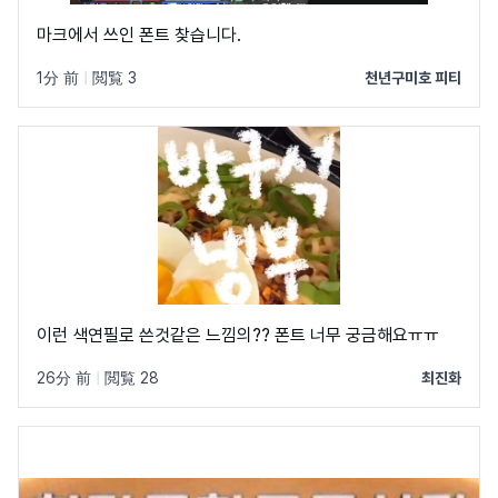
마크에서 쓰인 폰트 찾습니다.
1分 前
|
閲覧 3
천년구미호 피티
이런 색연필로 쓴것같은 느낌의?? 폰트 너무 궁금해요ㅠㅠ
26分 前
|
閲覧 28
최진화