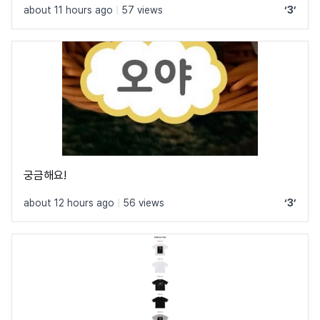
about 11 hours ago
|
57 views
‘3’
궁금해요!
about 12 hours ago
|
56 views
‘3’