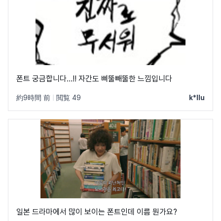
폰트 궁금합니다…!! 자간도 삐뚤빼뚤한 느낌입니다
約9時間 前
|
閲覧 49
k*llu
일본 드라마에서 많이 보이는 폰트인데 이름 뭔가요?