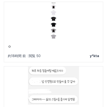
ㅇ
約18時間 前
|
閲覧 50
y*kta