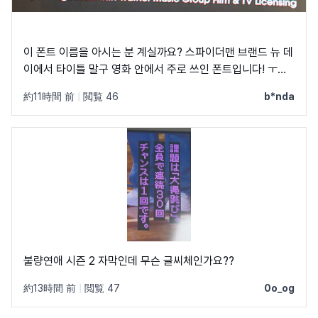
이 폰트 이름을 아시는 분 계실까요? 스파이더맨 브랜드 뉴 데
이에서 타이틀 말구 영화 안에서 주로 쓰인 폰트입니다! ㅜㅜ
크레딧이랑 지역 이름 자막에 쓰였었어요! C, Q가 정원에 가
約11時間 前
|
閲覧 46
b*nda
깝고 t가 유독 가로가 짧아서 예쁘더라구요
불량연애 시즌 2 자막인데 무슨 글씨체인가요??
約13時間 前
|
閲覧 47
0o_og