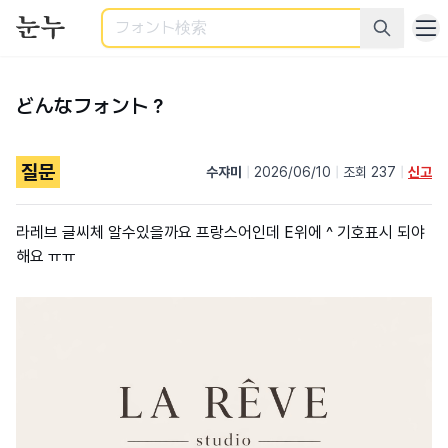
検索
どんなフォント？
질문
수쟈미
|
2026/06/10
|
조회 237
|
신고
라레브 글씨체 알수있을까요 프랑스어인데 E위에 ^ 기호표시 되야
해요 ㅠㅠ