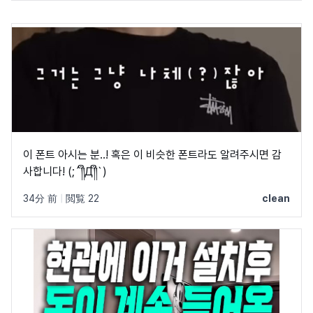
이 폰트 아시는 분..! 혹은 이 비슷한 폰트라도 알려주시면 감
사합니다! (;´༎ຶД༎ຶ`)
34分 前
|
閲覧 22
clean