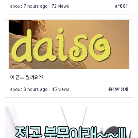
한 글꼴만 알려줘서 물어봐요 ㅠㅜ 제발 빨리 알려주세요 .. 저
about 7 hours ago
|
72 views
a*861
이 글꼴 가지고싶어요 ㅠ ㅂ ㅠ
이 폰트 뭘까요??
about 8 hours ago
|
45 views
용감한 참새