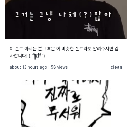
이 폰트 아시는 분..! 혹은 이 비슷한 폰트라도 알려주시면 감
사합니다! (;´༎ຶД༎ຶ`)
about 13 hours ago
|
58 views
clean