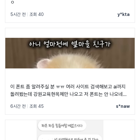
ㅇ
5시간 전
|
조회 40
y*kta
이 폰트 좀 알려주실 분 ㅠㅠ 여러 사이트 검색해보고 ai까지
돌려봤는데 강원교육현옥체만 나오고 저 폰트는 안 나오네요
ㅠㅠ
6시간 전
|
조회 45
s*naw