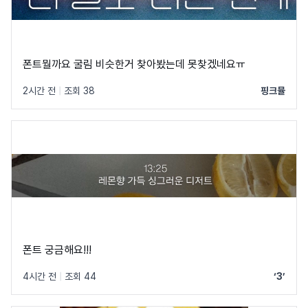
폰트뭘까요 굴림 비슷한거 찾아봤는데 못찾겠네요ㅠ
2시간 전
|
조회 38
핑크뮬
폰트 궁금해요!!!
4시간 전
|
조회 44
‘3’