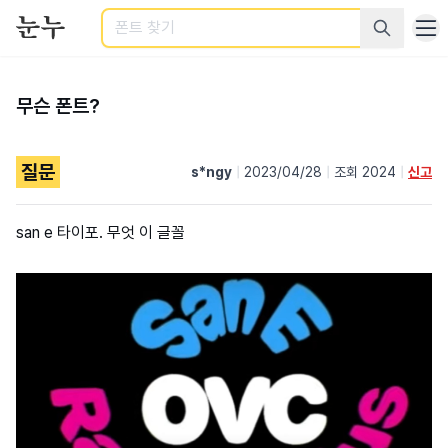
검색
무슨 폰트?
질문
s*ngy
|
2023/04/28
|
조회 2024
|
신고
san e 타이포. 무엇 이 글꼴