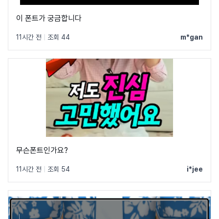
이 폰트가 궁금합니다
11시간 전
|
조회 44
m*gan
무슨폰트인가요?
11시간 전
|
조회 54
i*jee