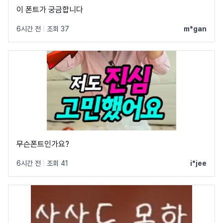
이 폰트가 궁금합니다
6시간 전
|
조회 37
m*gan
무슨폰트인가요?
6시간 전
|
조회 41
i*jee