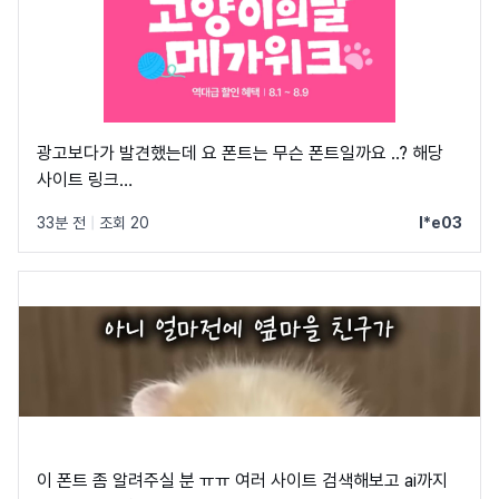
광고보다가 발견했는데 요 폰트는 무슨 폰트일까요 ..? 해당
사이트 링크
https://shopping.naver.com/festa/onsale/pet/6a3dc98d
33분 전
|
조회 20
l*e03
dtm_source=naver_pcstockbottom&dtm_medium=mktat
shopping-
002&pcode=naver_pcstockbottom&campaign_id=2608-
shopping-
002&channel_id=naver_pcstockbottom&NaPm=nacn%3
이 폰트 좀 알려주실 분 ㅠㅠ 여러 사이트 검색해보고 ai까지