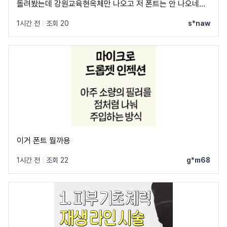
돌려봤는데 강원교육현옥체만 나오고 저 폰트는 안 나오네요
ㅠㅠ
1시간 전
|
조회 20
s*naw
이거 폰트 뭘까용
1시간 전
|
조회 22
g*m68