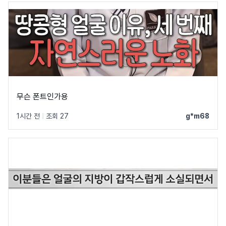
무슨 폰트인가용
1시간 전
|
조회 27
g*m68